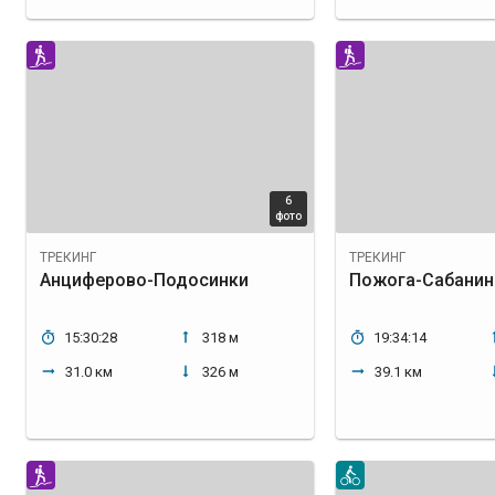
6
фото
ТРЕКИНГ
ТРЕКИНГ
Анциферово-Подосинки
Пожога-Сабанин
15:30:28
318 м
19:34:14
31.0 км
326 м
39.1 км