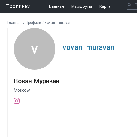
Тропинки
Главная
Маршруты
Карта
Главная
/
Профиль
/
vovan_muravan
v
vovan_muravan
Вован Мураван
Moscow