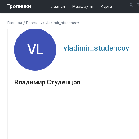
Тропинки
Главная
Маршруты
Карта
Главная
/
Профиль
/
vladimir_studencov
VL
vladimir_studencov
Владимир Студенцов