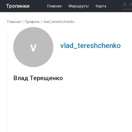
Тропинки
Главная
Маршруты
Карта
Главная
/
Профиль
/
vlad_tereshchenko
v
vlad_tereshchenko
Влад Терещенко