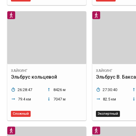
ХАЙКИНГ
ХАЙКИНГ
Эльбрус кольцевой
26:28:47
8426 м
27:30:40
79.4 км
7047 м
82.5 км
Сложный
Экспертный