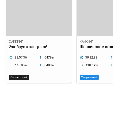
ХАЙКИНГ
ХАЙКИНГ
Эльбрус кольцевой
Шавлинское кол
38:57:36
6479 м
39:32:33
116.9 км
6480 м
118.6 км
Экспертный
Умеренный