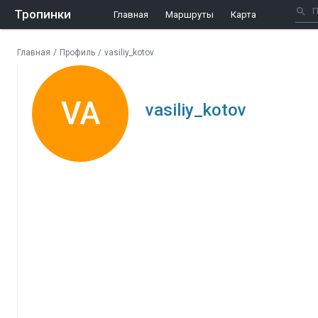
Тропинки
Главная
Маршруты
Карта
Главная
/
Профиль
/
vasiliy_kotov
VA
vasiliy_kotov