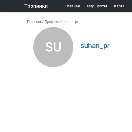
Тропинки
Главная
Маршруты
Карта
Главная
/
Профиль
/
suhan_pr
SU
suhan_pr