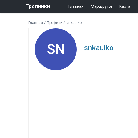
Тропинки
Главная
Маршруты
Карта
Главная
/
Профиль
/
snkaulko
SN
snkaulko