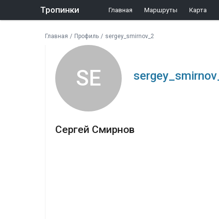
Тропинки
Главная
Маршруты
Карта
Главная
/
Профиль
/
sergey_smirnov_2
SE
sergey_smirnov
Сергей Смирнов