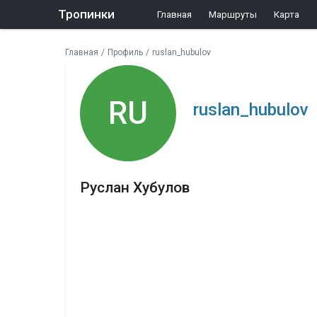
Тропинки
Главная
Маршруты
Карта
Главная
/
Профиль
/
ruslan_hubulov
RU
ruslan_hubulov
Руслан Хубулов