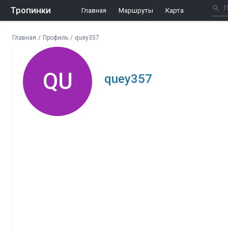
Тропинки
Главная
Маршруты
Карта
Главная
/
Профиль
/
quey357
QU
quey357