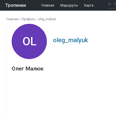
Тропинки
Главная
Маршруты
Карта
Главная
/
Профиль
/
oleg_malyuk
OL
oleg_malyuk
Олег Малюк