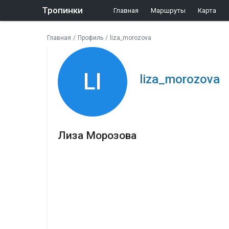
Тропинки
Главная
Маршруты
Карта
Главная
/
Профиль
/
liza_morozova
LI
liza_morozova
Лиза Морозова