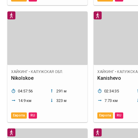
ХАЙКИНГ
•
КАЛУЖСКАЯ ОБЛ.
ХАЙКИНГ
•
КАЛУЖСКАЯ
Nikolskoe
Kanishevo
04:57:56
291 м
02:34:35
14.9 км
323 м
7.73 км
Европа
RU
Европа
RU