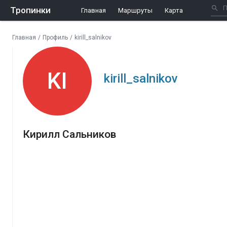
Тропинки
Главная
Маршруты
Карта
Главная
/
Профиль
/
kirill_salnikov
KI
kirill_salnikov
Кирилл Сальников