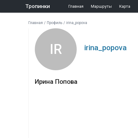
Тропинки
Главная
Маршруты
Карта
Главная
/
Профиль
/
irina_popova
IR
irina_popova
Ирина Попова