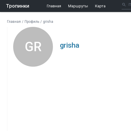
Тропинки
Главная
Маршруты
Карта
Главная
/
Профиль
/
grisha
GR
grisha