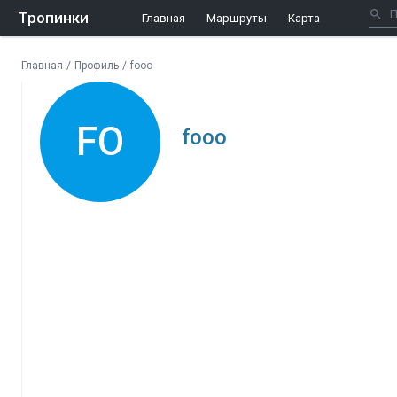
Тропинки
Главная
Маршруты
Карта
Главная
/
Профиль
/
fooo
FO
fooo