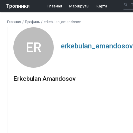
Тропинки
Главная
Маршруты
Карта
Главная
/
Профиль
/
erkebulan_amandosov
ER
erkebulan_amandosov
Erkebulan Amandosov