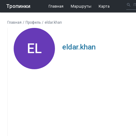
Тропинки
Главная
Маршруты
Карта
Главная
/
Профиль
/
eldar.khan
EL
eldar.khan