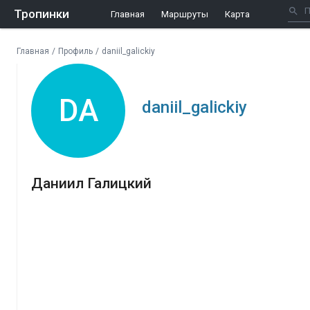
Тропинки
Главная
Маршруты
Карта
Главная
/
Профиль
/
daniil_galickiy
DA
daniil_galickiy
Даниил Галицкий