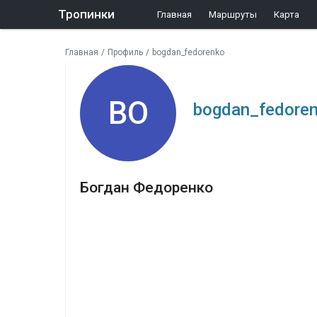
Тропинки
Главная
Маршруты
Карта
Главная
/
Профиль
/
bogdan_fedorenko
BO
bogdan_fedore
Богдан Федоренко