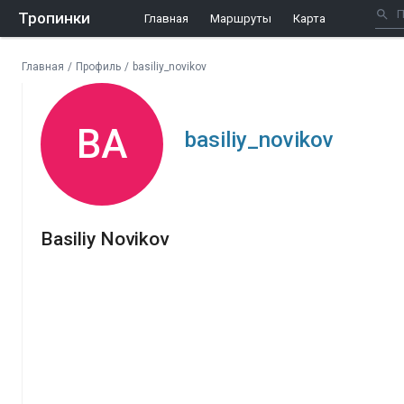
Тропинки
Главная
Маршруты
Карта
Главная
/
Профиль
/
basiliy_novikov
BA
basiliy_novikov
Basiliy Novikov