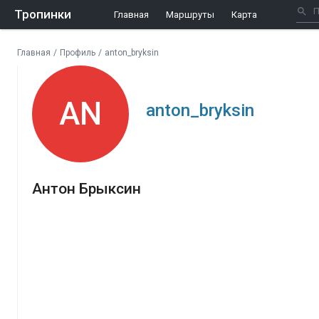
Тропинки
Главная
Маршруты
Карта
Главная
/
Профиль
/
anton_bryksin
AN
anton_bryksin
Антон Брыксин