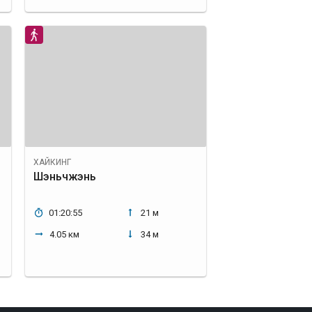
ХАЙКИНГ
Шэньчжэнь
01:20:55
21 м
4.05 км
34 м