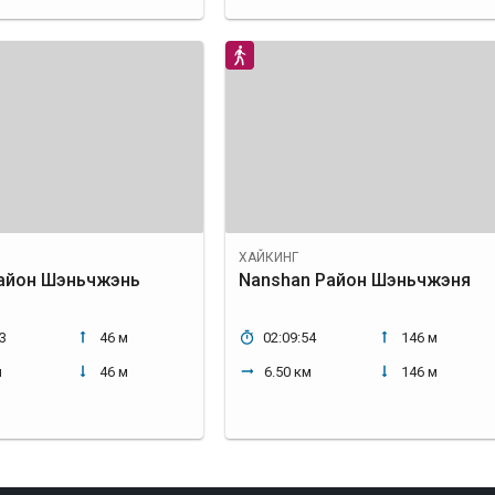
ХАЙКИНГ
айон Шэньчжэнь
Nanshan Район Шэньчжэня
3
46 м
02:09:54
146 м
м
46 м
6.50 км
146 м