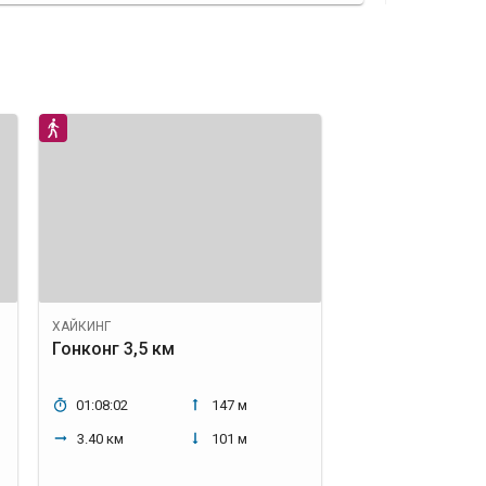
ХАЙКИНГ
Гонконг 3,5 км
01:08:02
147 м
3.40 км
101 м