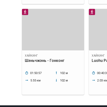
ХАЙКИНГ
ХАЙКИНГ
Шэньчжэнь - Гонконг
Luohu Р
01:50:57
102 м
00:40:3
5.55 км
102 м
2.03 к