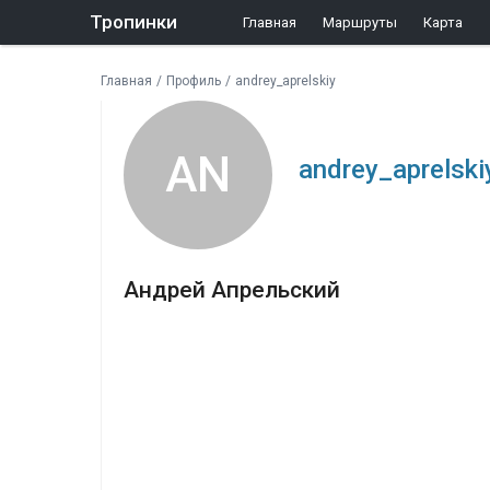
Тропинки
Главная
Маршруты
Карта
Главная
/
Профиль
/
andrey_aprelskiy
AN
andrey_aprelski
Андрей Апрельский