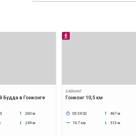
ХАЙКИНГ
 Будда в Гонконге
Гонконг 10,5 км
0
260 м
03:34:02
467 м
м
249 м
10.7 км
513 м