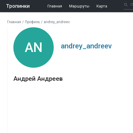
Тропинки
Главная
Маршруты
Карта
Главная
/
Профиль
/
andrey_andreev
AN
andrey_andreev
Андрей Андреев