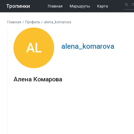
Тропинки
Главная
Маршруты
Карта
Главная
/
Профиль
/
alena_komarova
AL
alena_komarova
Алена Комарова