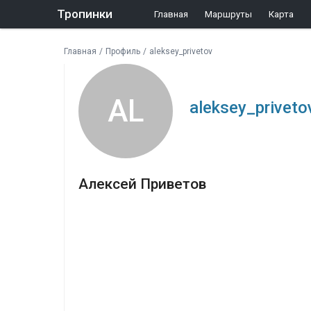
Тропинки
Главная
Маршруты
Карта
Главная
/
Профиль
/
aleksey_privetov
AL
aleksey_priveto
Алексей Приветов