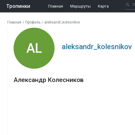
Тропинки
Главная
Маршруты
Карта
Главная
/
Профиль
/
aleksandr_kolesnikov
AL
aleksandr_kolesnikov
Александр Колесников