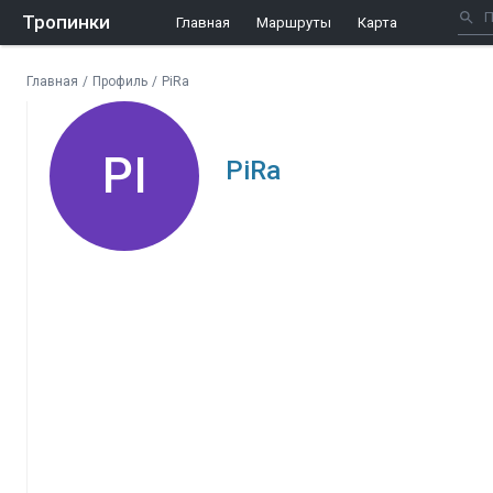
Тропинки
Главная
Маршруты
Карта
Главная
/
Профиль
/
PiRa
PI
PiRa