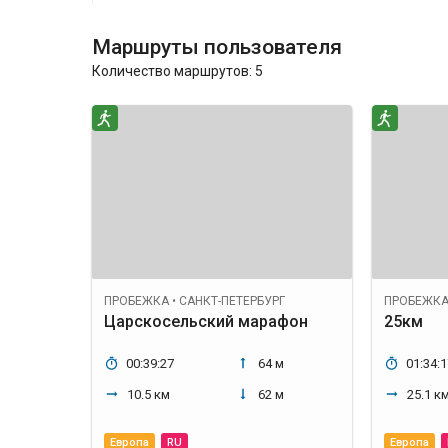
Маршруты пользователя
Количество маршрутов:
5
ПРОБЕЖКА
•
САНКТ-ПЕТЕРБУРГ
ПРОБЕЖК
Царскосельский марафон
25км
00:39:27
64 м
01:34:1
10.5 км
62 м
25.1 к
Европа
RU
Европа