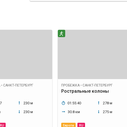
А
•
САНКТ-ПЕТЕРБУРГ
ПРОБЕЖКА
•
САНКТ-ПЕТЕРБУРГ
Ростральные колоны
7
230 м
01:55:40
278 м
м
230 м
30.8 км
275 м
RU
Европа
RU