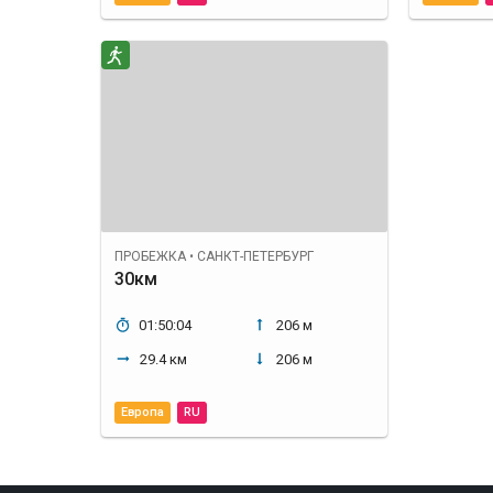
ПРОБЕЖКА
•
САНКТ-ПЕТЕРБУРГ
30км
01:50:04
206 м
29.4 км
206 м
Европа
RU