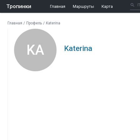
Тропинки
Главная
Маршруты
Карта
Главная
/
Профиль
/
Katerina
KA
Katerina