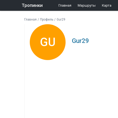
Тропинки
Главная
Маршруты
Карта
Главная
/
Профиль
/
Gur29
GU
Gur29