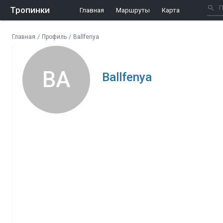
Тропинки
Главная
Маршруты
Карта
Главная
/
Профиль
/
Ballfenya
BA
Ballfenya