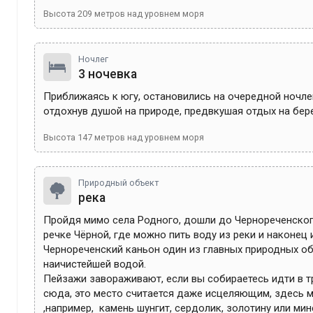
Высота
209
метров над уровнем моря
Ночлег
3 ночевка
Приближаясь к югу, остановились на очередной ночлег
отдохнув душой на природе, предвкушая отдых на бере
Высота
147
метров над уровнем моря
Природный объект
река
Пройдя мимо села Родного, дошли до Чернореченского
речке Чёрной, где можно пить воду из реки и наконец и
Чернореченский каньон один из главных природных об
наичистейшей водой.

Пейзажи завораживают, если вы собираетесь идти в тре
сюда, это место считается даже исцеляющим, здесь м
,например,  камень шунгит, сердолик, золотину или мин