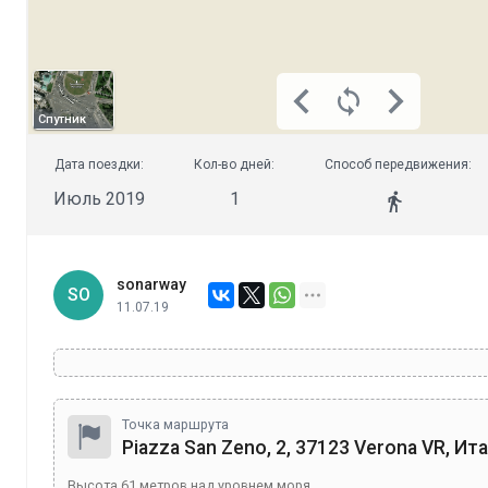
Спутник
Дата поездки:
Кол-во дней:
Способ передвижения:
Июль 2019
1
sonarway
SO
11.07.19
Точка маршрута
Piazza San Zeno, 2, 37123 Verona VR, Ит
Высота
61
метров над уровнем моря