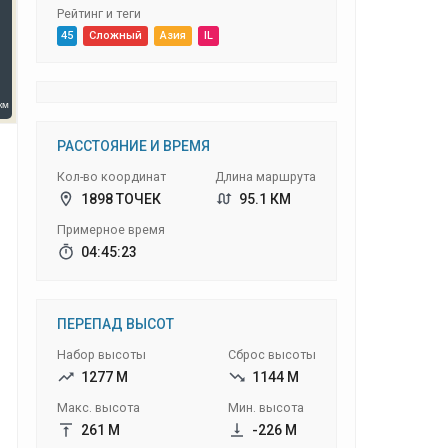
Рейтинг и теги
45
Сложный
Азия
IL
РАССТОЯНИЕ И ВРЕМЯ
Кол-во координат
Длина маршрута
1898 ТОЧЕК
95.1 КМ
Примерное время
04:45:23
ПЕРЕПАД ВЫСОТ
Набор высоты
Сброс высоты
1277 М
1144 М
Макс. высота
Мин. высота
261 М
-226 М