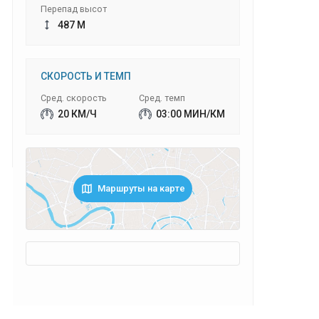
Перепад высот
487 М
СКОРОСТЬ И ТЕМП
Сред. скорость
Сред. темп
20 КМ/Ч
03:00 МИН/КМ
Маршруты на карте