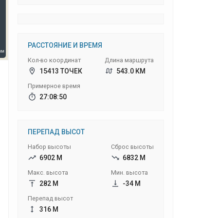
РАССТОЯНИЕ И ВРЕМЯ
Кол-во координат
Длина маршрута
15413 ТОЧЕК
543.0 КМ
Примерное время
27:08:50
ПЕРЕПАД ВЫСОТ
Набор высоты
Сброс высоты
6902 М
6832 М
Макс. высота
Мин. высота
282 М
-34 М
Перепад высот
316 М