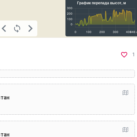
1
стан
стан