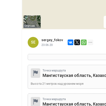
Спутник
sergey_fokov
SE
23.06.20
Точка маршрута
Мангистауская область, Казах
Высота
21
метров над уровнем моря
Точка маршрута
Мангистауская область, Казах