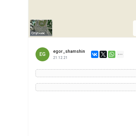
Спутник
egor_shamshin
EG
21.12.21