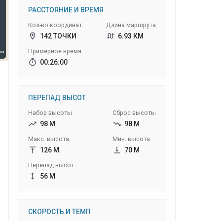
РАССТОЯНИЕ И ВРЕМЯ
Кол-во координат
Длина маршрута
142 ТОЧКИ
6.93 КМ
Примерное время
00:26:00
ПЕРЕПАД ВЫСОТ
Набор высоты
Сброс высоты
98 М
98 М
Макс. высота
Мин. высота
126 М
70 М
Перепад высот
56 М
СКОРОСТЬ И ТЕМП