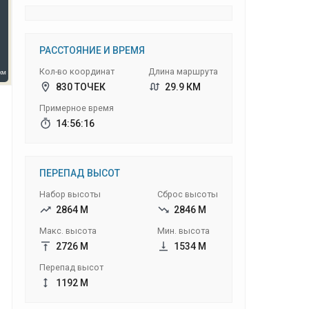
РАССТОЯНИЕ И ВРЕМЯ
Кол-во координат
Длина маршрута
830 ТОЧЕК
29.9 КМ
Примерное время
14:56:16
ПЕРЕПАД ВЫСОТ
Набор высоты
Сброс высоты
2864 М
2846 М
Макс. высота
Мин. высота
2726 М
1534 М
Перепад высот
1192 М