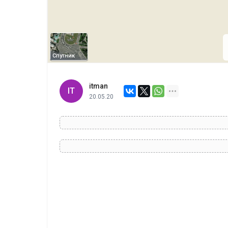
Спутник
itman
IT
20.05.20