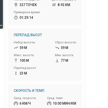
327 ТОЧЕК
8.92 КМ
Примерное время
01:29:14
ПЕРЕПАД ВЫСОТ
Набор высоты
Сброс высоты
59 М
59 М
Макс. высота
Мин. высота
100 М
77 М
Перепад высот
23 М
СКОРОСТЬ И ТЕМП
Сред. скорость
Сред. темп
6 КМ/Ч
10:00 МИН/КМ