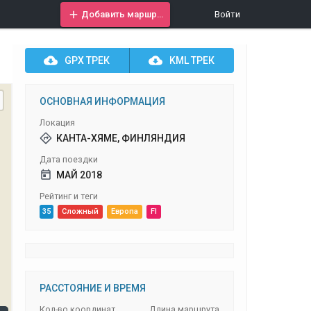
Добавить маршрут
Войти
GPX
ТРЕК
KML
ТРЕК
ОСНОВНАЯ ИНФОРМАЦИЯ
Локация
КАНТА-ХЯМЕ, ФИНЛЯНДИЯ
Дата поездки
МАЙ 2018
Рейтинг и теги
35
Сложный
Европа
FI
РАССТОЯНИЕ И ВРЕМЯ
Кол-во координат
Длина маршрута