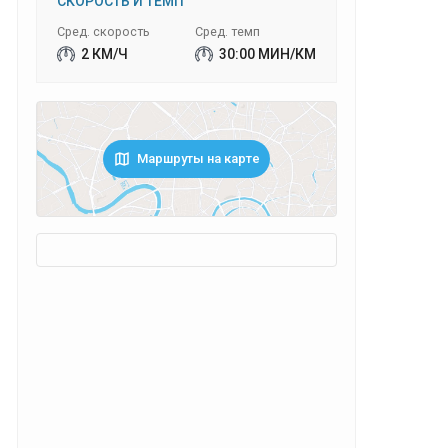
СКОРОСТЬ И ТЕМП
Сред. скорость
Сред. темп
2 КМ/Ч
30:00 МИН/КМ
Маршруты на карте