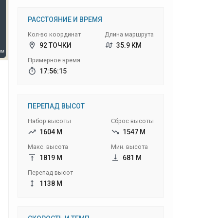
РАССТОЯНИЕ И ВРЕМЯ
Кол-во координат
Длина маршрута
92 ТОЧКИ
35.9 КМ
Примерное время
17:56:15
ПЕРЕПАД ВЫСОТ
Набор высоты
Сброс высоты
1604 М
1547 М
Макс. высота
Мин. высота
1819 М
681 М
Перепад высот
1138 М