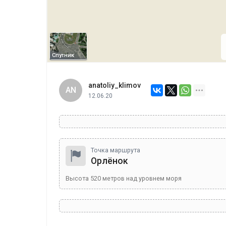
Спутник
anatoliy_klimov
AN
12.06.20
Точка маршрута
Орлёнок
Высота
520
метров над уровнем моря