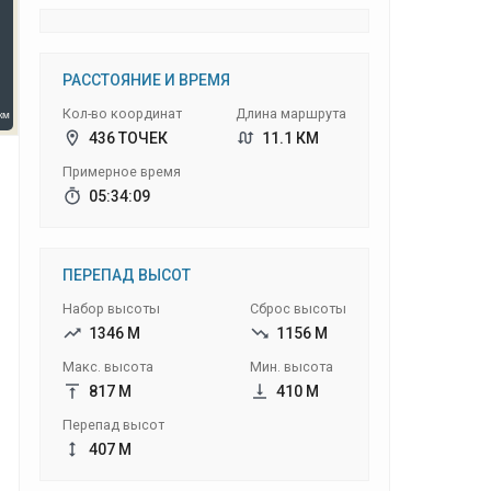
РАССТОЯНИЕ И ВРЕМЯ
Кол-во координат
Длина маршрута
436 ТОЧЕК
11.1 КМ
Примерное время
05:34:09
ПЕРЕПАД ВЫСОТ
Набор высоты
Сброс высоты
1346 М
1156 М
Макс. высота
Мин. высота
817 М
410 М
Перепад высот
407 М