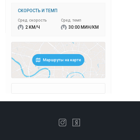
СКОРОСТЬ И ТЕМП
Сред. скорость
Сред. темп
2 КМ/Ч
30:00 МИН/КМ
Маршруты на карте