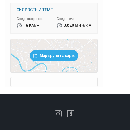
СКОРОСТЬ И ТЕМП
Сред. скорость
Сред. темп
18 КМ/Ч
03:20 МИН/КМ
Маршруты на карте