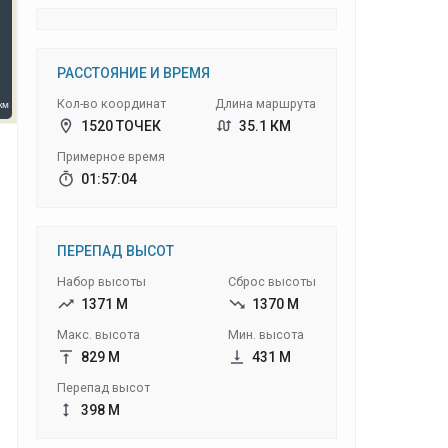
РАССТОЯНИЕ И ВРЕМЯ
Кол-во координат
Длина маршрута
1520 ТОЧЕК
35.1 КМ
Примерное время
01:57:04
ПЕРЕПАД ВЫСОТ
Набор высоты
Сброс высоты
1371 М
1370 М
Макс. высота
Мин. высота
829 М
431 М
Перепад высот
398 М