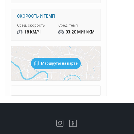
СКОРОСТЬ И ТЕМП
Сред. скорость
Сред. темп
18 КМ/Ч
03:20 МИН/КМ
Маршруты на карте