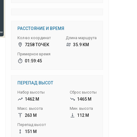
РАССТОЯНИЕ И ВРЕМЯ
Кол-во координат
Длина маршрута
7258 ТОЧЕК
35.9 КМ
Примерное время
01:59:45
ПЕРЕПАД ВЫСОТ
Набор высоты
Сброс высоты
1462 М
1465 М
Макс. высота
Мин. высота
263 М
112 М
Перепад высот
151 М