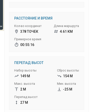
РАССТОЯНИЕ И ВРЕМЯ
Кол-во координат
Длина маршрута
378 ТОЧЕК
4.61 КМ
Примерное время
00:55:16
ПЕРЕПАД ВЫСОТ
Набор высоты
Сброс высоты
149 М
154 М
Макс. высота
Мин. высота
2 М
-25 М
Перепад высот
27 М