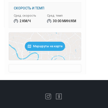
СКОРОСТЬ И ТЕМП
Сред. скорость
Сред. темп
2 КМ/Ч
30:00 МИН/КМ
Маршруты на карте