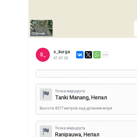
Спутник
s_kurga
S_
07.07.20
Точка маршрута
Tanki Manang, Непал
Высота
4577
метров над уровнем моря
Точка маршрута
Ranipauwa, Непал