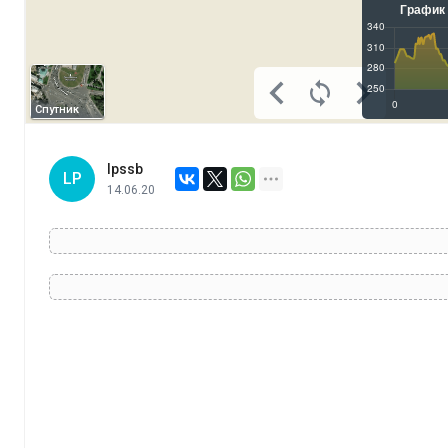
Спутник
lpssb
LP
14.06.20