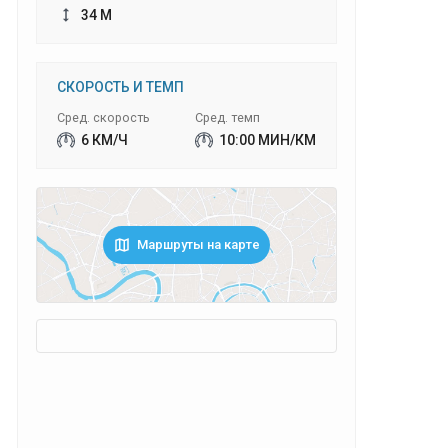
34 М
СКОРОСТЬ И ТЕМП
Сред. скорость
Сред. темп
6 КМ/Ч
10:00 МИН/КМ
Маршруты на карте