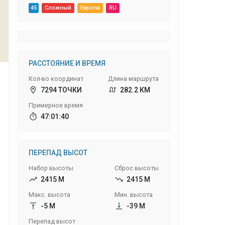
45
Сложный
Европа
RU
РАССТОЯНИЕ И ВРЕМЯ
Кол-во координат
Длина маршрута
7294 ТОЧКИ
282.2 КМ
Примерное время
47:01:40
ПЕРЕПАД ВЫСОТ
Набор высоты
Сброс высоты
2415 М
2415 М
Макс. высота
Мин. высота
-5 М
-39 М
Перепад высот