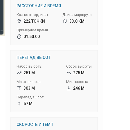
РАССТОЯНИЕ И ВРЕМЯ
Кол-во координат
Длина маршрута
222 ТОЧКИ
33.0 КМ
Примерное время
01:50:00
ПЕРЕПАД ВЫСОТ
Набор высоты
Сброс высоты
251 М
275 М
Макс. высота
Мин. высота
303 М
246 М
Перепад высот
57 М
СКОРОСТЬ И ТЕМП