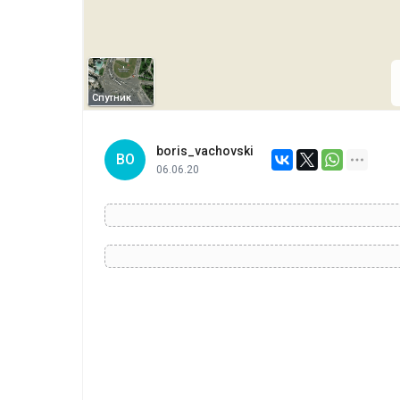
Спутник
boris_vachovski
BO
06.06.20