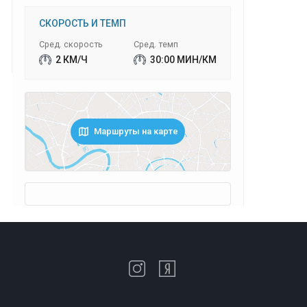
СКОРОСТЬ И ТЕМП
Сред. скорость
Сред. темп
2 КМ/Ч
30:00 МИН/КМ
Маршруты на карте