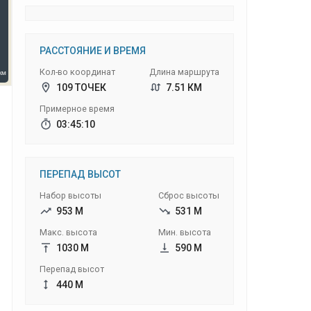
РАССТОЯНИЕ И ВРЕМЯ
Кол-во координат
Длина маршрута
109 ТОЧЕК
7.51 КМ
Примерное время
03:45:10
ПЕРЕПАД ВЫСОТ
Набор высоты
Сброс высоты
953 М
531 М
Макс. высота
Мин. высота
1030 М
590 М
Перепад высот
440 М