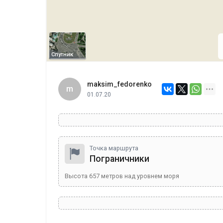
Спутник
maksim_fedorenko
m
01.07.20
Точка маршрута
Пограничники
Высота
657
метров над уровнем моря