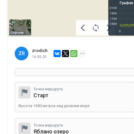
Спутник
zrodich
ZR
16.05.20
Точка маршрута
Старт
Высота
1450
метров над уровнем моря
Точка маршрута
Яблано озеро