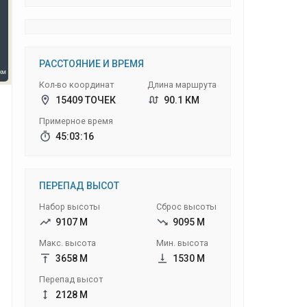
РАССТОЯНИЕ И ВРЕМЯ
Кол-во координат
Длина маршрута
15409 ТОЧЕК
90.1 КМ
Примерное время
45:03:16
ПЕРЕПАД ВЫСОТ
Набор высоты
Сброс высоты
9107 М
9095 М
Макс. высота
Мин. высота
3658 М
1530 М
Перепад высот
2128 М