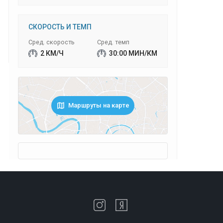
СКОРОСТЬ И ТЕМП
Сред. скорость
Сред. темп
2 КМ/Ч
30:00 МИН/КМ
Маршруты на карте