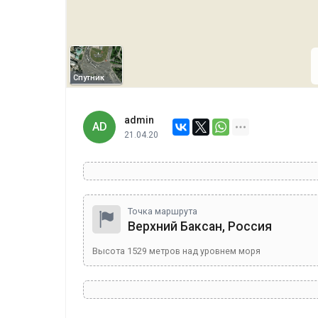
Спутник
admin
AD
21.04.20
Точка маршрута
Верхний Баксан, Россия
Высота
1529
метров над уровнем моря